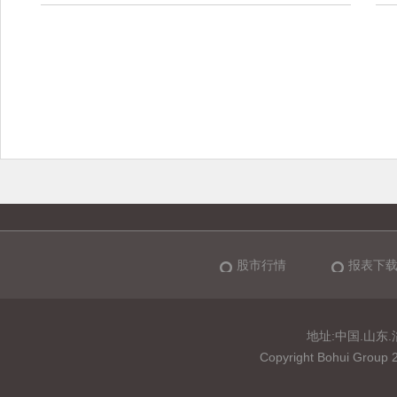
股市行情
报表下
地址:中国.山东.淄博
Copyright Bohui 