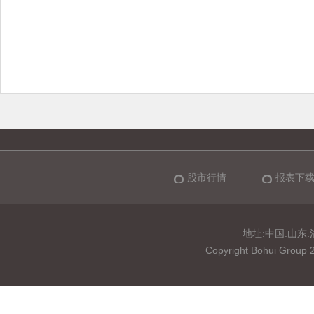
股市行情
报表下
地址:中国.山东.淄博
Copyright Bohui 