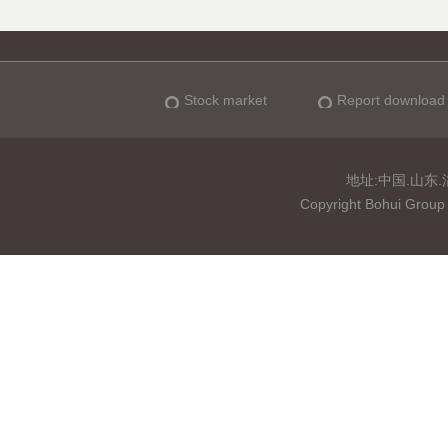
Stock market
Report download
地址:中国.山东.淄博
Copyright Bohui