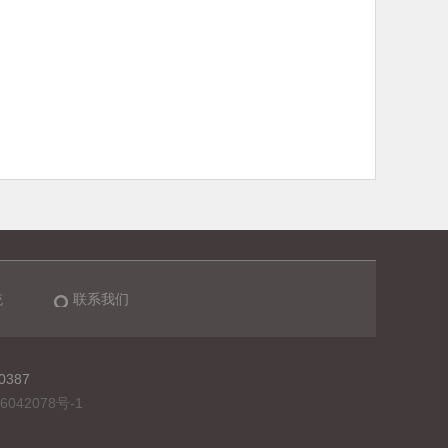
统
联系我们
0387
6042078号-1