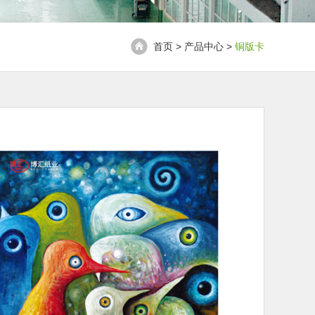
首页 > 产品中心 >
铜版卡