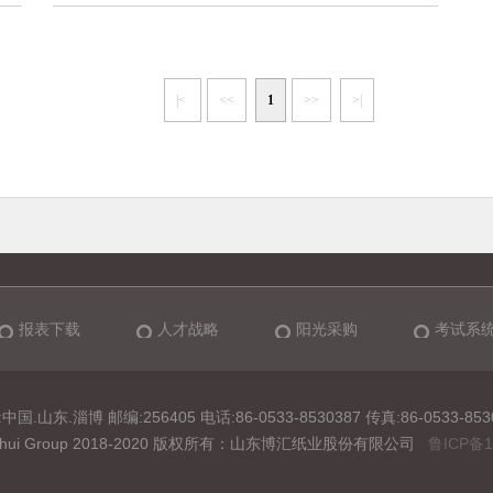
|<
<<
1
>>
>|
报表下载
人才战略
阳光采购
考试系
中国.山东.淄博 邮编:256405 电话:86-0533-8530387 传真:86-0533-853
t Bohui Group 2018-2020 版权所有：山东博汇纸业股份有限公司
鲁ICP备1