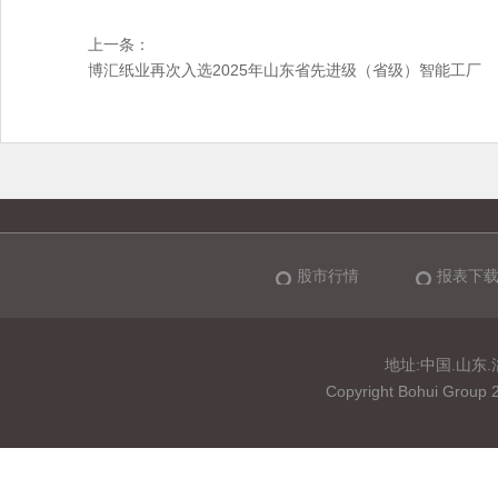
上一条：
博汇纸业再次入选2025年山东省先进级（省级）智能工厂
股市行情
报表下
地址:中国.山东.淄博
Copyright Bohui 