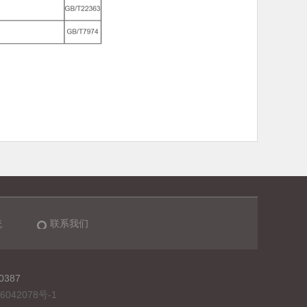
统
联系我们
0387
6042078号-1