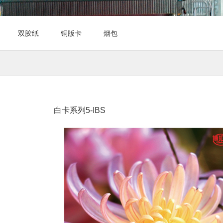
双胶纸
铜版卡
烟包
白卡系列5-IBS