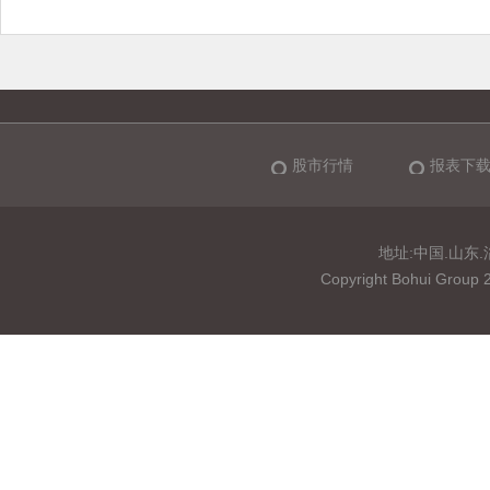
股市行情
报表下
地址:中国.山东.淄博
Copyright Bohui 